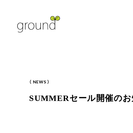
（
N
E
W
S
）
SUMMERセール開催の