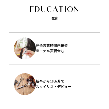
E
D
U
C
A
T
I
O
N
教育
完全営業時間内練習
※モデル実習含む
新卒から18ヵ月で
スタイリストデビュー