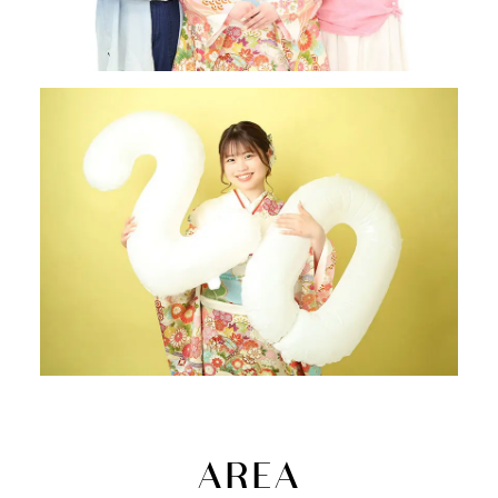
A
R
E
A