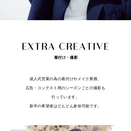
E
X
T
R
A
C
R
E
A
T
I
V
E
着付け・撮影
成人式営業の為の着付けやメイク業務、
広告・コンテスト用のシーズンごとの撮影も
行っています。
新卒の希望者はどんどん参加可能です。