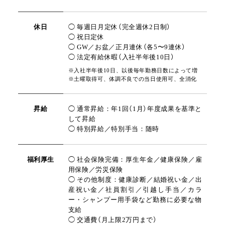
休日
◯ 毎週日月定休（完全週休2日制）
◯ 祝日定休
◯ GW／お盆／正月連休（各5〜9連休）
◯ 法定有給休暇（入社半年後10日）
※入社半年後10日、以後毎年勤務日数によって増
※土曜取得可、体調不良での当日使用可、全消化
昇給
◯ 通常昇給：年1回（1月）年度成果を基準と
して昇給
◯ 特別昇給／特別手当：随時
福利厚生
◯ 社会保険完備：厚生年金／健康保険／雇
用保険／労災保険
◯ その他制度：健康診断／結婚祝い金／出
産祝い金／社員割引／引越し手当／カラ
ー・シャンプー用手袋など勤務に必要な物
支給
◯ 交通費（月上限2万円まで）