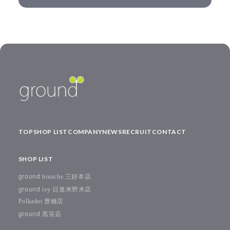
TOP
SHOP LIST
COMPANY
NEWS
RECRUIT
CONTACT
SHOP LIST
ground
branche 三好本店
ground
ivy 日進米野木店
Polkadot 豊橋店
ground
黒笹店